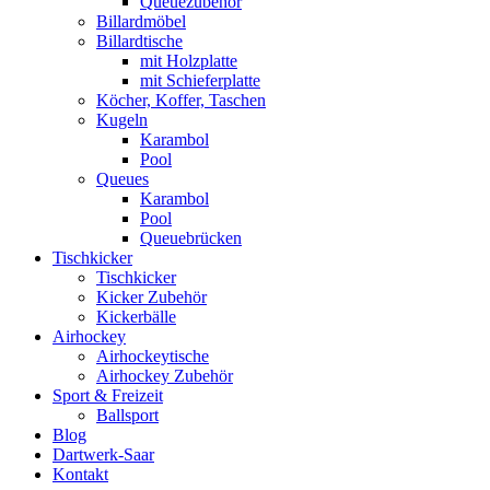
Queuezubehör
Billardmöbel
Billardtische
mit Holzplatte
mit Schieferplatte
Köcher, Koffer, Taschen
Kugeln
Karambol
Pool
Queues
Karambol
Pool
Queuebrücken
Tischkicker
Tischkicker
Kicker Zubehör
Kickerbälle
Airhockey
Airhockeytische
Airhockey Zubehör
Sport & Freizeit
Ballsport
Blog
Dartwerk-Saar
Kontakt