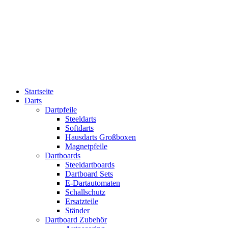
Startseite
Darts
Dartpfeile
Steeldarts
Softdarts
Hausdarts Großboxen
Magnetpfeile
Dartboards
Steeldartboards
Dartboard Sets
E-Dartautomaten
Schallschutz
Ersatzteile
Ständer
Dartboard Zubehör