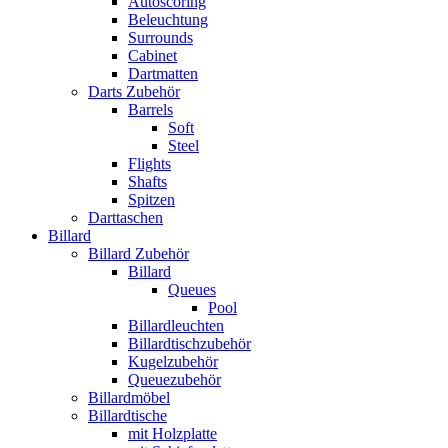
Autoscoring
Beleuchtung
Surrounds
Cabinet
Dartmatten
Darts Zubehör
Barrels
Soft
Steel
Flights
Shafts
Spitzen
Darttaschen
Billard
Billard Zubehör
Billard
Queues
Pool
Billardleuchten
Billardtischzubehör
Kugelzubehör
Queuezubehör
Billardmöbel
Billardtische
mit Holzplatte