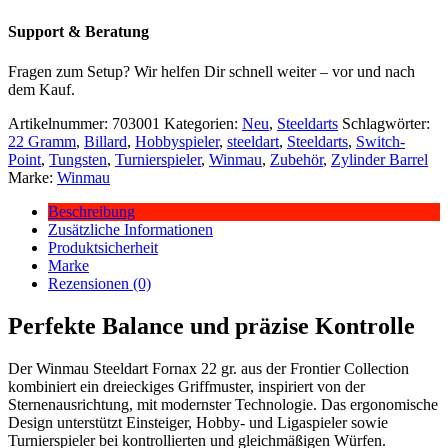
Support & Beratung
Fragen zum Setup? Wir helfen Dir schnell weiter – vor und nach
dem Kauf.
Artikelnummer:
703001
Kategorien:
Neu
,
Steeldarts
Schlagwörter:
22 Gramm
,
Billard
,
Hobbyspieler
,
steeldart
,
Steeldarts
,
Switch-
Point
,
Tungsten
,
Turnierspieler
,
Winmau
,
Zubehör
,
Zylinder Barrel
Marke:
Winmau
Beschreibung
Zusätzliche Informationen
Produktsicherheit
Marke
Rezensionen (0)
Perfekte Balance und präzise Kontrolle
Der Winmau Steeldart Fornax 22 gr. aus der Frontier Collection
kombiniert ein dreieckiges Griffmuster, inspiriert von der
Sternenausrichtung, mit modernster Technologie. Das ergonomische
Design unterstützt Einsteiger, Hobby- und Ligaspieler sowie
Turnierspieler bei kontrollierten und gleichmäßigen Würfen.