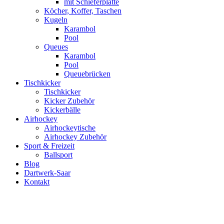
mit Schieferplatte
Köcher, Koffer, Taschen
Kugeln
Karambol
Pool
Queues
Karambol
Pool
Queuebrücken
Tischkicker
Tischkicker
Kicker Zubehör
Kickerbälle
Airhockey
Airhockeytische
Airhockey Zubehör
Sport & Freizeit
Ballsport
Blog
Dartwerk-Saar
Kontakt