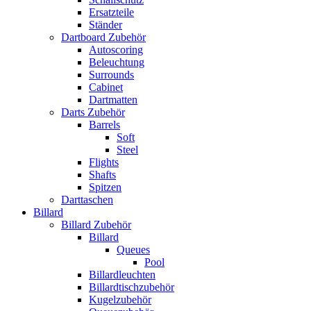
Ersatzteile
Ständer
Dartboard Zubehör
Autoscoring
Beleuchtung
Surrounds
Cabinet
Dartmatten
Darts Zubehör
Barrels
Soft
Steel
Flights
Shafts
Spitzen
Darttaschen
Billard
Billard Zubehör
Billard
Queues
Pool
Billardleuchten
Billardtischzubehör
Kugelzubehör