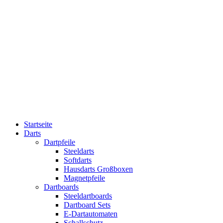
Startseite
Darts
Dartpfeile
Steeldarts
Softdarts
Hausdarts Großboxen
Magnetpfeile
Dartboards
Steeldartboards
Dartboard Sets
E-Dartautomaten
Schallschutz