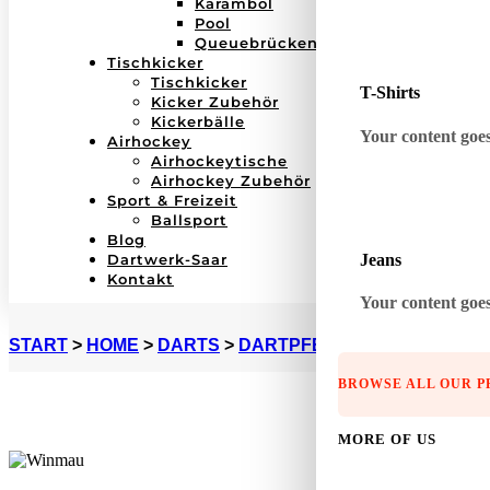
Karambol
Pool
Queuebrücken
Tischkicker
Tischkicker
T-Shirts
Kicker Zubehör
Kickerbälle
Your content goes 
Airhockey
Airhockeytische
Airhockey Zubehör
Sport & Freizeit
Ballsport
Blog
Jeans
Dartwerk-Saar
Kontakt
Your content goes 
START
>
HOME
>
DARTS
>
DARTPFEILE
>
STEELDARTS
BROWSE ALL OUR 
MORE OF US