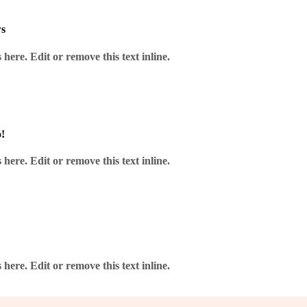
en Ignition 21 gr.
ws
here. Edit or remove this text inline.
nnovatives Griffdesign und 90% Tungsten-Material. Ideal für Einsteiger b
!
here. Edit or remove this text inline.
here. Edit or remove this text inline.