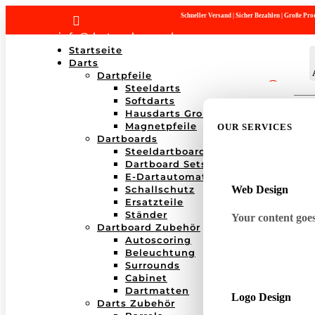
Schneller Versand | Sicher Bezahlen | Große P

info@dartwerk-saar.de
Startseite
Darts
Dartpfeile
Steeldarts
Products
Softdarts
search
Hausdarts Großboxen
Magnetpfeile
OUR SERVICES
Dartboards
Steeldartboards
Dartboard Sets
E-Dartautomaten
Schallschutz
Web Design
Ersatzteile
Ständer
Your content goes 
Dartboard Zubehör
Autoscoring
Beleuchtung
Surrounds
Cabinet
Dartmatten
Logo Design
Darts Zubehör