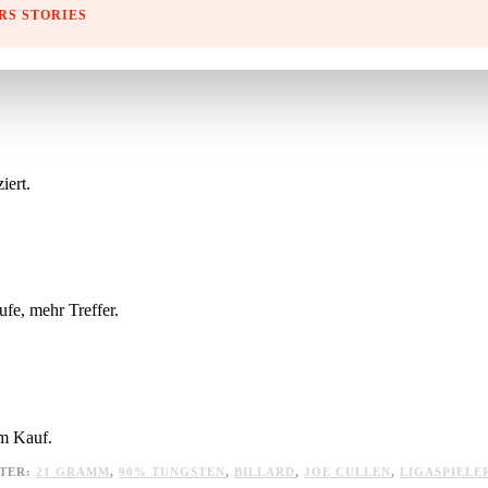
RS STORIES
iert.
fe, mehr Treffer.
em Kauf.
TER:
21 GRAMM
,
90% TUNGSTEN
,
BILLARD
,
JOE CULLEN
,
LIGASPIELE