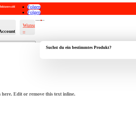
Folgen
roduktauswahl
Folgen
Warenkorb
0
0,00
€
Wunschliste
–
Account
Suchst du ein bestimmtes Produkt?
here. Edit or remove this text inline.