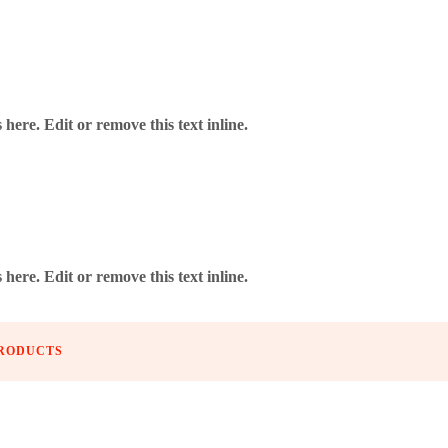
here. Edit or remove this text inline.
here. Edit or remove this text inline.
> WINMAU – STEELDART JOE CULLEN IGNITION 21 GR.
PRODUCTS