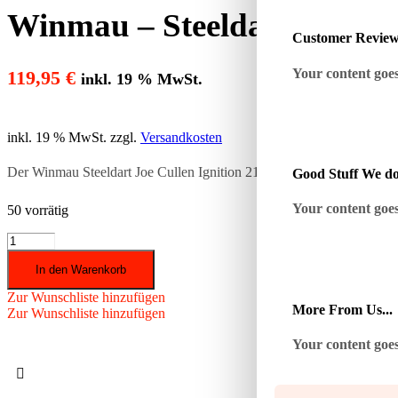
Winmau – Steeldart Joe Cull
Customer Revie
Your content goes 
119,95
€
inkl. 19 % MwSt.
inkl. 19 % MwSt.
zzgl.
Versandkosten
Der Winmau Steeldart Joe Cullen Ignition 21 gr. besticht durch sein i
Good Stuff We do
Your content goes 
50 vorrätig
Winmau
-
In den Warenkorb
Steeldart
Joe
Zur Wunschliste hinzufügen
Cullen
More From Us...
Zur Wunschliste hinzufügen
Ignition
21
Your content goes 
gr.
Menge
