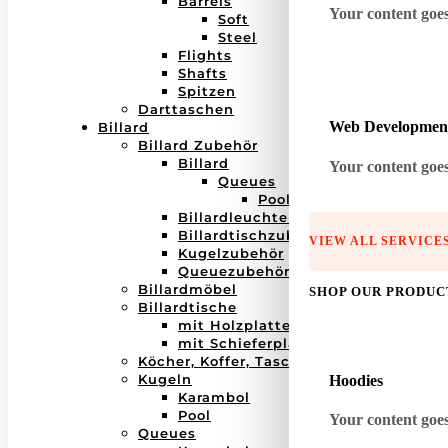
Barrels
Your content goes 
Soft
Steel
Flights
Shafts
Spitzen
Darttaschen
Web Developmen
Billard
Billard Zubehör
Billard
Your content goes 
Queues
Pool
Billardleuchten
Billardtischzubehör
VIEW ALL SERVICE
Kugelzubehör
Queuezubehör
Billardmöbel
SHOP OUR PRODUC
Billardtische
mit Holzplatte
mit Schieferplatte
Köcher, Koffer, Taschen
Kugeln
Hoodies
Karambol
Pool
Your content goes 
Queues