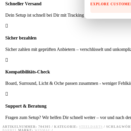
Schneller Versand
EXPLORE CUSTOME
Dein Setup ist schnell bei Dir mit Tracking und sicher verpackt.

Sicher bezahlen
Sicher zahlen mit geprüften Anbietern – verschlüsselt und unkompliz

Kompatibilitäts-Check
Board, Surround, Licht & Oche passen zusammen - weniger Fehlkäu

Support & Beratung
Fragen zum Setup? Wir helfen Dir schnell weiter – vor und nach d
ARTIKELNUMMER:
704305
KATEGORIE:
STEELDARTS
SCHLAGWÖR
BARREL
MARKE:
WINMAU