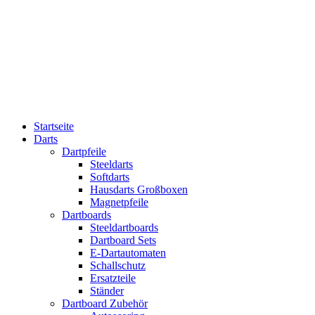
Startseite
Darts
Dartpfeile
Steeldarts
Softdarts
Hausdarts Großboxen
Magnetpfeile
Dartboards
Steeldartboards
Dartboard Sets
E-Dartautomaten
Schallschutz
Ersatzteile
Ständer
Dartboard Zubehör