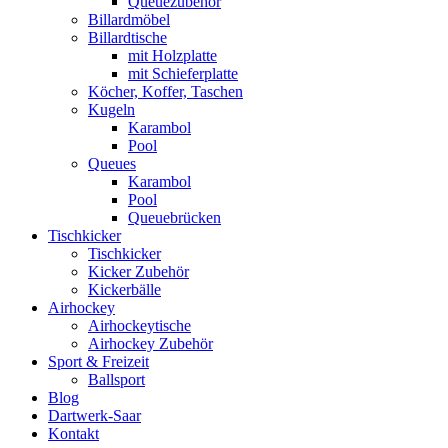
Queuezubehör
Billardmöbel
Billardtische
mit Holzplatte
mit Schieferplatte
Köcher, Koffer, Taschen
Kugeln
Karambol
Pool
Queues
Karambol
Pool
Queuebrücken
Tischkicker
Tischkicker
Kicker Zubehör
Kickerbälle
Airhockey
Airhockeytische
Airhockey Zubehör
Sport & Freizeit
Ballsport
Blog
Dartwerk-Saar
Kontakt