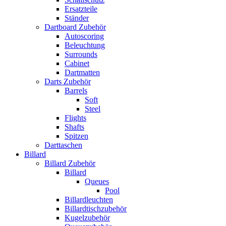
Ersatzteile
Ständer
Dartboard Zubehör
Autoscoring
Beleuchtung
Surrounds
Cabinet
Dartmatten
Darts Zubehör
Barrels
Soft
Steel
Flights
Shafts
Spitzen
Darttaschen
Billard
Billard Zubehör
Billard
Queues
Pool
Billardleuchten
Billardtischzubehör
Kugelzubehör