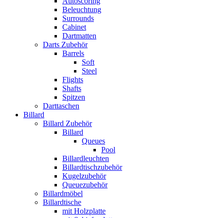
Autoscoring
Beleuchtung
Surrounds
Cabinet
Dartmatten
Darts Zubehör
Barrels
Soft
Steel
Flights
Shafts
Spitzen
Darttaschen
Billard
Billard Zubehör
Billard
Queues
Pool
Billardleuchten
Billardtischzubehör
Kugelzubehör
Queuezubehör
Billardmöbel
Billardtische
mit Holzplatte