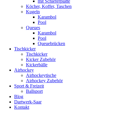
mit Schieferplatte
Köcher, Koffer, Taschen
Kugeln
Karambol
Pool
Queues
Karambol
Pool
Queuebrücken
Tischkicker
Tischkicker
Kicker Zubehör
Kickerbälle
Airhockey
Airhockeytische
Airhockey Zubehör
Sport & Freizeit
Ballsport
Blog
Dartwerk-Saar
Kontakt