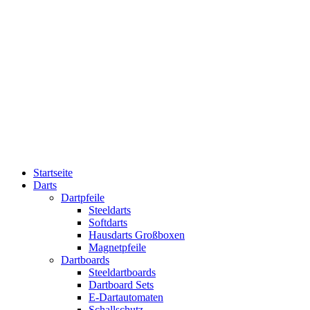
Startseite
Darts
Dartpfeile
Steeldarts
Softdarts
Hausdarts Großboxen
Magnetpfeile
Dartboards
Steeldartboards
Dartboard Sets
E-Dartautomaten
Schallschutz