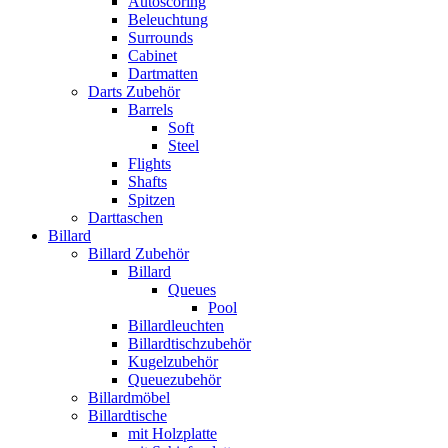
Autoscoring
Beleuchtung
Surrounds
Cabinet
Dartmatten
Darts Zubehör
Barrels
Soft
Steel
Flights
Shafts
Spitzen
Darttaschen
Billard
Billard Zubehör
Billard
Queues
Pool
Billardleuchten
Billardtischzubehör
Kugelzubehör
Queuezubehör
Billardmöbel
Billardtische
mit Holzplatte