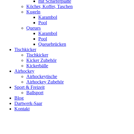
mit Schieferplatte
Köcher, Koffer, Taschen
Kugeln
Karambol
Pool
Queues
Karambol
Pool
Queuebrücken
Tischkicker
Tischkicker
Kicker Zubehör
Kickerbälle
Airhockey
Airhockeytische
Airhockey Zubehör
Sport & Freizeit
Ballsport
Blog
Dartwerk-Saar
Kontakt