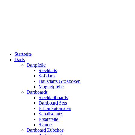
Startseite
Darts
Dartpfeile
Steeldarts
Softdarts
Hausdarts Großboxen
Magnetpfeile
Dartboards
Steeldartboards
Dartboard Sets
E-Dartautomaten
Schallschutz
Ersatzteile
Ständer
Dartboard Zubehör