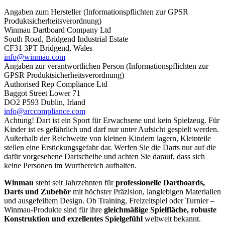
Angaben zum Hersteller (Informationspflichten zur GPSR
Produktsicherheitsverordnung)
Winmau Dartboard Company Ltd
South Road, Bridgend Industrial Estate
CF31 3PT Bridgend, Wales
info@winmau.com
Angaben zur verantwortlichen Person (Informationspflichten zur
GPSR Produktsicherheitsverordnung)
Authorised Rep Compliance Ltd
Baggot Street Lower 71
DO2 P593 Dublin, Irland
info@arccompliance.com
Achtung! Dart ist ein Sport für Erwachsene und kein Spielzeug. Für
Kinder ist es gefährlich und darf nur unter Aufsicht gespielt werden.
Außerhalb der Reichweite von kleinen Kindern lagern, Kleinteile
stellen eine Erstickungsgefahr dar. Werfen Sie die Darts nur auf die
dafür vorgesehene Dartscheibe und achten Sie darauf, dass sich
keine Personen im Wurfbereich aufhalten.
Winmau
steht seit Jahrzehnten für
professionelle Dartboards,
Darts und Zubehör
mit höchster Präzision, langlebigen Materialien
und ausgefeiltem Design. Ob Training, Freizeitspiel oder Turnier –
Winmau-Produkte sind für ihre
gleichmäßige Spielfläche, robuste
Konstruktion und exzellentes Spielgefühl
weltweit bekannt.