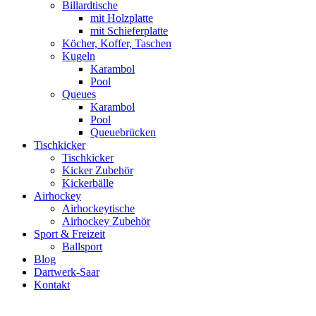
Billardtische
mit Holzplatte
mit Schieferplatte
Köcher, Koffer, Taschen
Kugeln
Karambol
Pool
Queues
Karambol
Pool
Queuebrücken
Tischkicker
Tischkicker
Kicker Zubehör
Kickerbälle
Airhockey
Airhockeytische
Airhockey Zubehör
Sport & Freizeit
Ballsport
Blog
Dartwerk-Saar
Kontakt