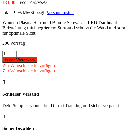
131,00
€
inkl. 19 % MwSt.
inkl. 19 % MwSt.
zzgl.
Versandkosten
Winmau Plasma Surround Bundle Schwarz – LED Dartboard
Beleuchtung mit integriertem Surround schützt die Wand und sorgt
für optimale Sicht.
200 vorrätig
Winmau
-
In den Warenkorb
Plasma
Zur Wunschliste hinzufügen
+
Zur Wunschliste hinzufügen
Surround
Bundle

black
Menge
Schneller Versand
Dein Setup ist schnell bei Dir mit Tracking und sicher verpackt.

Sicher bezahlen