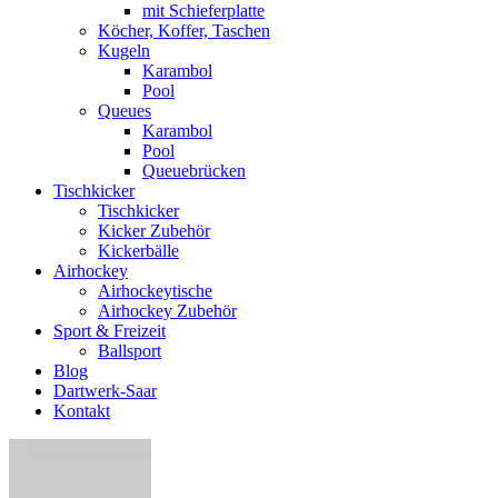
mit Schieferplatte
Köcher, Koffer, Taschen
Kugeln
Karambol
Pool
Queues
Karambol
Pool
Queuebrücken
Tischkicker
Tischkicker
Kicker Zubehör
Kickerbälle
Airhockey
Airhockeytische
Airhockey Zubehör
Sport & Freizeit
Ballsport
Blog
Dartwerk-Saar
Kontakt