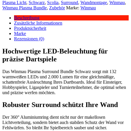
Plasma Licht
,
Schwarz
,
Scolia
,
Surround
,
Wandmontage
,
Winmau
,
Winmau Plasma Bundle
,
Zubehör
Marke:
Winmau
Beschreibung
Zusätzliche Informationen
Produktsicherheit
Marke
Rezensionen (0)
Hochwertige LED-Beleuchtung für
präzise Dartspiele
Das Winmau Plasma Surround Bundle Schwarz sorgt mit 132
warmweißen LEDs und 2.000 Lumen für eine gleichmäßige,
schattenfreie Ausleuchtung Ihres Dartboards. Ideal für Einsteiger,
Hobbyspieler, Ligaspieler und Turnierteilnehmer, die optimal sehen
und präzise werfen möchten.
Robuster Surround schützt Ihre Wand
Der 360° Aluminiumring dient nicht nur der makellosen
Lichtverteilung, sondern bietet auch stabilen Schutz der Wand vor
Fehlwürfen. So bleibt Ihr Spielbereich sauber und sicher.