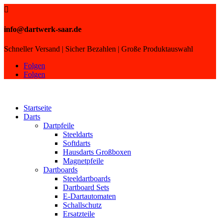

info@dartwerk-saar.de
Schneller Versand | Sicher Bezahlen | Große Produktauswahl
Folgen
Folgen
Startseite
Darts
Dartpfeile
Steeldarts
Softdarts
Hausdarts Großboxen
Magnetpfeile
Dartboards
Steeldartboards
Dartboard Sets
E-Dartautomaten
Schallschutz
Ersatzteile