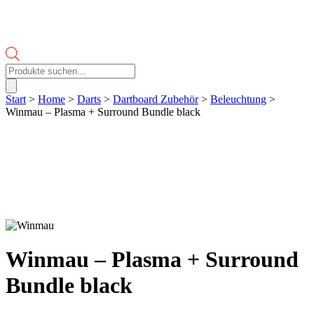
Products
search
Start
>
Home
>
Darts
>
Dartboard Zubehör
>
Beleuchtung
>
Winmau – Plasma + Surround Bundle black
Winmau – Plasma + Surround
Bundle black