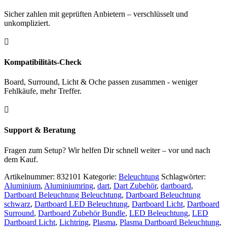
Sicher zahlen mit geprüften Anbietern – verschlüsselt und
unkompliziert.

Kompatibilitäts-Check
Board, Surround, Licht & Oche passen zusammen - weniger
Fehlkäufe, mehr Treffer.

Support & Beratung
Fragen zum Setup? Wir helfen Dir schnell weiter – vor und nach
dem Kauf.
Artikelnummer:
832101
Kategorie:
Beleuchtung
Schlagwörter:
Aluminium
,
Aluminiumring
,
dart
,
Dart Zubehör
,
dartboard
,
Dartboard Beleuchtung Beleuchtung
,
Dartboard Beleuchtung
schwarz
,
Dartboard LED Beleuchtung
,
Dartboard Licht
,
Dartboard
Surround
,
Dartboard Zubehör Bundle
,
LED Beleuchtung
,
LED
Dartboard Licht
,
Lichtring
,
Plasma
,
Plasma Dartboard Beleuchtung
,