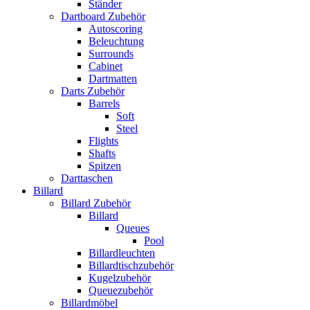
Ständer
Dartboard Zubehör
Autoscoring
Beleuchtung
Surrounds
Cabinet
Dartmatten
Darts Zubehör
Barrels
Soft
Steel
Flights
Shafts
Spitzen
Darttaschen
Billard
Billard Zubehör
Billard
Queues
Pool
Billardleuchten
Billardtischzubehör
Kugelzubehör
Queuezubehör
Billardmöbel