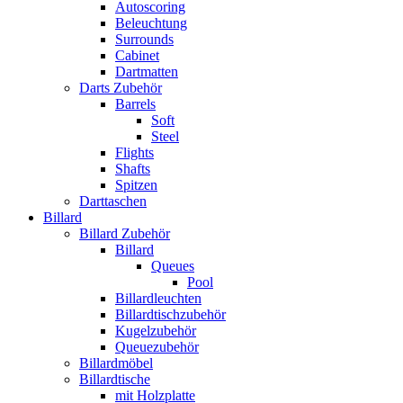
Autoscoring
Beleuchtung
Surrounds
Cabinet
Dartmatten
Darts Zubehör
Barrels
Soft
Steel
Flights
Shafts
Spitzen
Darttaschen
Billard
Billard Zubehör
Billard
Queues
Pool
Billardleuchten
Billardtischzubehör
Kugelzubehör
Queuezubehör
Billardmöbel
Billardtische
mit Holzplatte