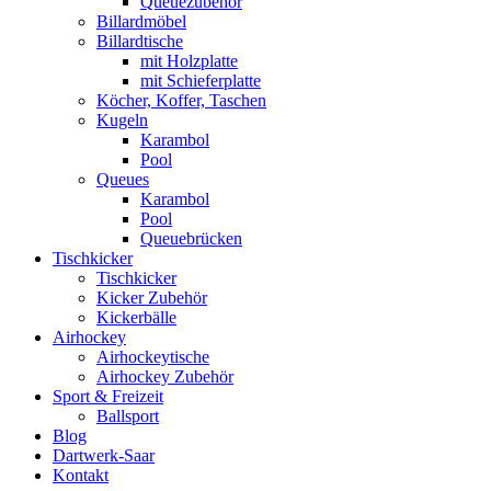
Queuezubehör
Billardmöbel
Billardtische
mit Holzplatte
mit Schieferplatte
Köcher, Koffer, Taschen
Kugeln
Karambol
Pool
Queues
Karambol
Pool
Queuebrücken
Tischkicker
Tischkicker
Kicker Zubehör
Kickerbälle
Airhockey
Airhockeytische
Airhockey Zubehör
Sport & Freizeit
Ballsport
Blog
Dartwerk-Saar
Kontakt