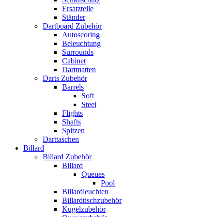
Ersatzteile
Ständer
Dartboard Zubehör
Autoscoring
Beleuchtung
Surrounds
Cabinet
Dartmatten
Darts Zubehör
Barrels
Soft
Steel
Flights
Shafts
Spitzen
Darttaschen
Billard
Billard Zubehör
Billard
Queues
Pool
Billardleuchten
Billardtischzubehör
Kugelzubehör