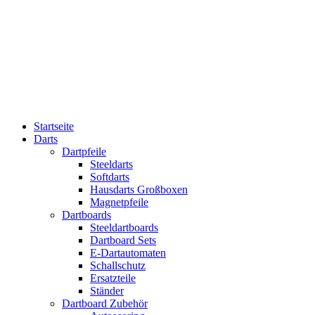
Startseite
Darts
Dartpfeile
Steeldarts
Softdarts
Hausdarts Großboxen
Magnetpfeile
Dartboards
Steeldartboards
Dartboard Sets
E-Dartautomaten
Schallschutz
Ersatzteile
Ständer
Dartboard Zubehör