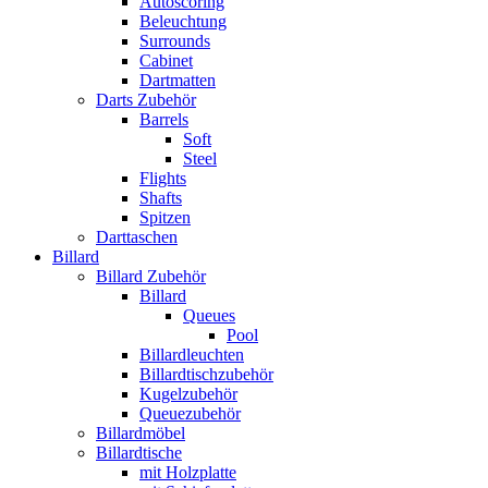
Autoscoring
Beleuchtung
Surrounds
Cabinet
Dartmatten
Darts Zubehör
Barrels
Soft
Steel
Flights
Shafts
Spitzen
Darttaschen
Billard
Billard Zubehör
Billard
Queues
Pool
Billardleuchten
Billardtischzubehör
Kugelzubehör
Queuezubehör
Billardmöbel
Billardtische
mit Holzplatte