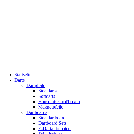
Startseite
Darts
Dartpfeile
Steeldarts
Softdarts
Hausdarts Großboxen
Magnetpfeile
Dartboards
Steeldartboards
Dartboard Sets
E-Dartautomaten
Schallschutz