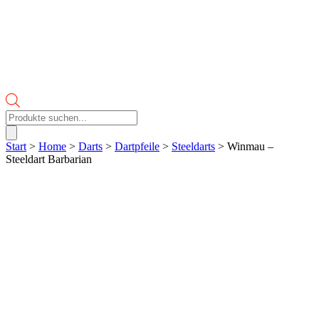
Products
search
Start
>
Home
>
Darts
>
Dartpfeile
>
Steeldarts
> Winmau –
Steeldart Barbarian