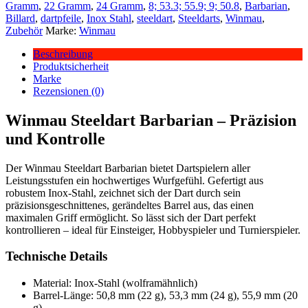
Gramm
,
22 Gramm
,
24 Gramm
,
8; 53.3; 55.9; 9; 50.8
,
Barbarian
,
Billard
,
dartpfeile
,
Inox Stahl
,
steeldart
,
Steeldarts
,
Winmau
,
Zubehör
Marke:
Winmau
Beschreibung
Produktsicherheit
Marke
Rezensionen (0)
Winmau Steeldart Barbarian – Präzision
und Kontrolle
Der Winmau Steeldart Barbarian bietet Dartspielern aller
Leistungsstufen ein hochwertiges Wurfgefühl. Gefertigt aus
robustem Inox-Stahl, zeichnet sich der Dart durch sein
präzisionsgeschnittenes, gerändeltes Barrel aus, das einen
maximalen Griff ermöglicht. So lässt sich der Dart perfekt
kontrollieren – ideal für Einsteiger, Hobbyspieler und Turnierspieler.
Technische Details
Material: Inox-Stahl (wolframähnlich)
Barrel-Länge: 50,8 mm (22 g), 53,3 mm (24 g), 55,9 mm (20
g)