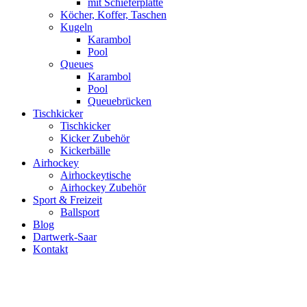
mit Schieferplatte
Köcher, Koffer, Taschen
Kugeln
Karambol
Pool
Queues
Karambol
Pool
Queuebrücken
Tischkicker
Tischkicker
Kicker Zubehör
Kickerbälle
Airhockey
Airhockeytische
Airhockey Zubehör
Sport & Freizeit
Ballsport
Blog
Dartwerk-Saar
Kontakt