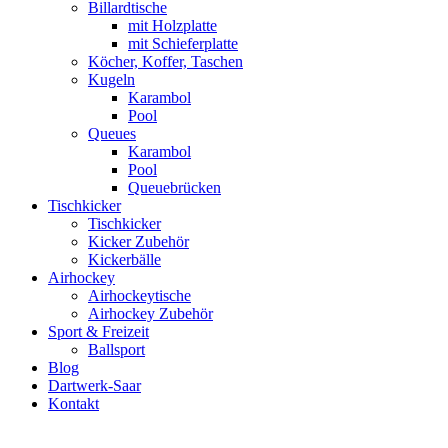
Billardtische
mit Holzplatte
mit Schieferplatte
Köcher, Koffer, Taschen
Kugeln
Karambol
Pool
Queues
Karambol
Pool
Queuebrücken
Tischkicker
Tischkicker
Kicker Zubehör
Kickerbälle
Airhockey
Airhockeytische
Airhockey Zubehör
Sport & Freizeit
Ballsport
Blog
Dartwerk-Saar
Kontakt