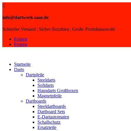

info@dartwerk-saar.de
Schneller Versand | Sicher Bezahlen | Große Produktauswahl
Folgen
Folgen
Startseite
Darts
Dartpfeile
Steeldarts
Softdarts
Hausdarts Großboxen
Magnetpfeile
Dartboards
Steeldartboards
Dartboard Sets
E-Dartautomaten
Schallschutz
Ersatzteile