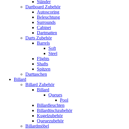
Ständer
Dartboard Zubehör
Autoscoring
Beleuchtung
Surrounds
Cabinet
Dartmatten
Darts Zubehör
Barrels
Soft
Steel
Flights
Shafts
Spitzen
Darttaschen
Billard
Billard Zubehör
Billard
Queues
Pool
Billardleuchten
Billardtischzubehör
Kugelzubehör
Queuezubehör
Billardmöbel