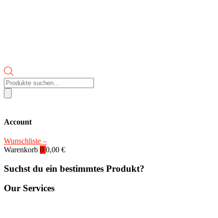
Products
search
Account
Wunschliste –
Warenkorb
0
0,00
€
Suchst du ein bestimmtes Produkt?
Our Services