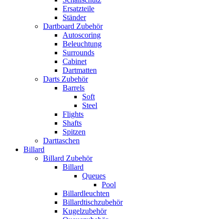
Ersatzteile
Ständer
Dartboard Zubehör
Autoscoring
Beleuchtung
Surrounds
Cabinet
Dartmatten
Darts Zubehör
Barrels
Soft
Steel
Flights
Shafts
Spitzen
Darttaschen
Billard
Billard Zubehör
Billard
Queues
Pool
Billardleuchten
Billardtischzubehör
Kugelzubehör