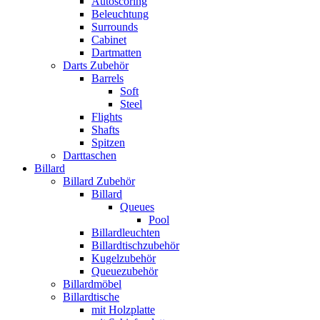
Autoscoring
Beleuchtung
Surrounds
Cabinet
Dartmatten
Darts Zubehör
Barrels
Soft
Steel
Flights
Shafts
Spitzen
Darttaschen
Billard
Billard Zubehör
Billard
Queues
Pool
Billardleuchten
Billardtischzubehör
Kugelzubehör
Queuezubehör
Billardmöbel
Billardtische
mit Holzplatte