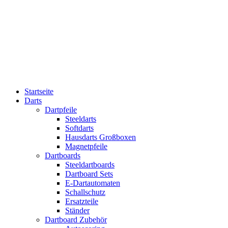
Startseite
Darts
Dartpfeile
Steeldarts
Softdarts
Hausdarts Großboxen
Magnetpfeile
Dartboards
Steeldartboards
Dartboard Sets
E-Dartautomaten
Schallschutz
Ersatzteile
Ständer
Dartboard Zubehör