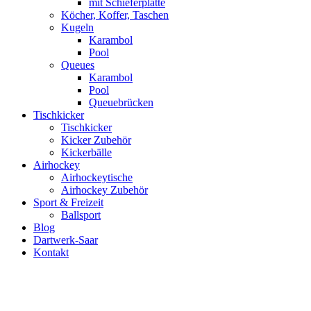
mit Schieferplatte
Köcher, Koffer, Taschen
Kugeln
Karambol
Pool
Queues
Karambol
Pool
Queuebrücken
Tischkicker
Tischkicker
Kicker Zubehör
Kickerbälle
Airhockey
Airhockeytische
Airhockey Zubehör
Sport & Freizeit
Ballsport
Blog
Dartwerk-Saar
Kontakt