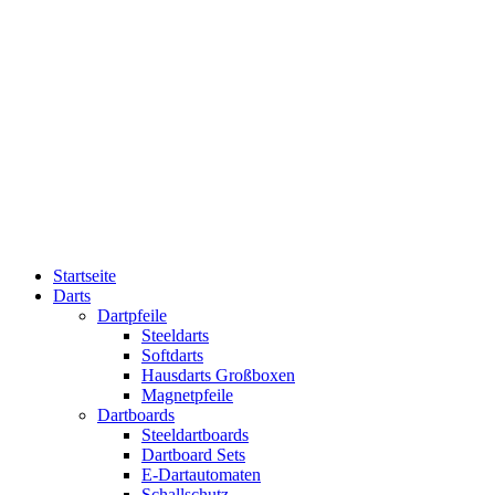
Startseite
Darts
Dartpfeile
Steeldarts
Softdarts
Hausdarts Großboxen
Magnetpfeile
Dartboards
Steeldartboards
Dartboard Sets
E-Dartautomaten
Schallschutz