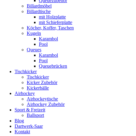
Queuezubehör
Billardmöbel
Billardtische
mit Holzplatte
mit Schieferplatte
Köcher, Koffer, Taschen
Kugeln
Karambol
Pool
Queues
Karambol
Pool
Queuebrücken
Tischkicker
Tischkicker
Kicker Zubehör
Kickerbälle
Airhockey
Airhockeytische
Airhockey Zubehör
Sport & Freizeit
Ballsport
Blog
Dartwerk-Saar
Kontakt