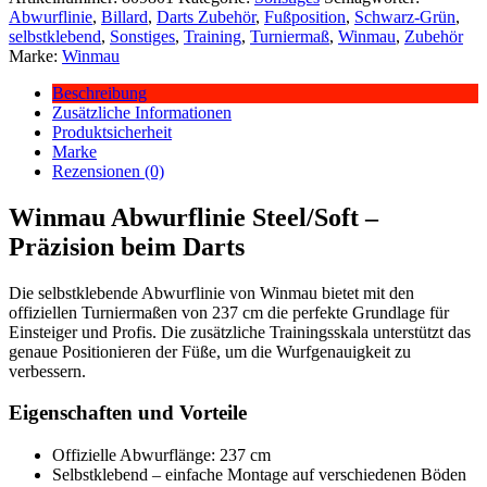
Abwurflinie
,
Billard
,
Darts Zubehör
,
Fußposition
,
Schwarz-Grün
,
selbstklebend
,
Sonstiges
,
Training
,
Turniermaß
,
Winmau
,
Zubehör
Marke:
Winmau
Beschreibung
Zusätzliche Informationen
Produktsicherheit
Marke
Rezensionen (0)
Winmau Abwurflinie Steel/Soft –
Präzision beim Darts
Die selbstklebende Abwurflinie von Winmau bietet mit den
offiziellen Turniermaßen von 237 cm die perfekte Grundlage für
Einsteiger und Profis. Die zusätzliche Trainingsskala unterstützt das
genaue Positionieren der Füße, um die Wurfgenauigkeit zu
verbessern.
Eigenschaften und Vorteile
Offizielle Abwurflänge: 237 cm
Selbstklebend – einfache Montage auf verschiedenen Böden