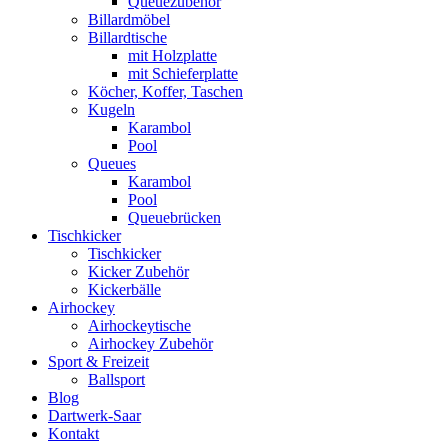
Queuezubehör
Billardmöbel
Billardtische
mit Holzplatte
mit Schieferplatte
Köcher, Koffer, Taschen
Kugeln
Karambol
Pool
Queues
Karambol
Pool
Queuebrücken
Tischkicker
Tischkicker
Kicker Zubehör
Kickerbälle
Airhockey
Airhockeytische
Airhockey Zubehör
Sport & Freizeit
Ballsport
Blog
Dartwerk-Saar
Kontakt