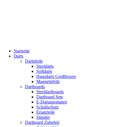
Startseite
Darts
Dartpfeile
Steeldarts
Softdarts
Hausdarts Großboxen
Magnetpfeile
Dartboards
Steeldartboards
Dartboard Sets
E-Dartautomaten
Schallschutz
Ersatzteile
Ständer
Dartboard Zubehör