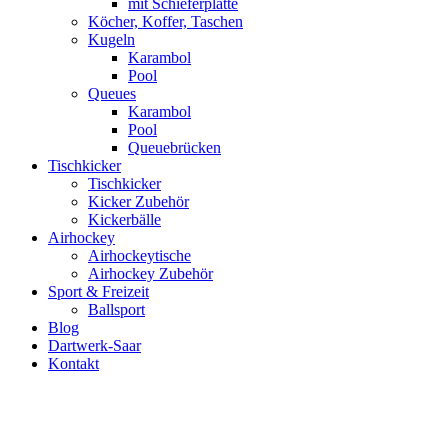
mit Schieferplatte
Köcher, Koffer, Taschen
Kugeln
Karambol
Pool
Queues
Karambol
Pool
Queuebrücken
Tischkicker
Tischkicker
Kicker Zubehör
Kickerbälle
Airhockey
Airhockeytische
Airhockey Zubehör
Sport & Freizeit
Ballsport
Blog
Dartwerk-Saar
Kontakt