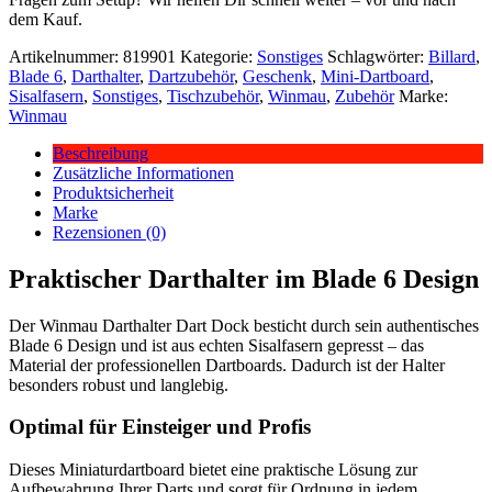
dem Kauf.
Artikelnummer:
819901
Kategorie:
Sonstiges
Schlagwörter:
Billard
,
Blade 6
,
Darthalter
,
Dartzubehör
,
Geschenk
,
Mini-Dartboard
,
Sisalfasern
,
Sonstiges
,
Tischzubehör
,
Winmau
,
Zubehör
Marke:
Winmau
Beschreibung
Zusätzliche Informationen
Produktsicherheit
Marke
Rezensionen (0)
Praktischer Darthalter im Blade 6 Design
Der Winmau Darthalter Dart Dock besticht durch sein authentisches
Blade 6 Design und ist aus echten Sisalfasern gepresst – das
Material der professionellen Dartboards. Dadurch ist der Halter
besonders robust und langlebig.
Optimal für Einsteiger und Profis
Dieses Miniaturdartboard bietet eine praktische Lösung zur
Aufbewahrung Ihrer Darts und sorgt für Ordnung in jedem