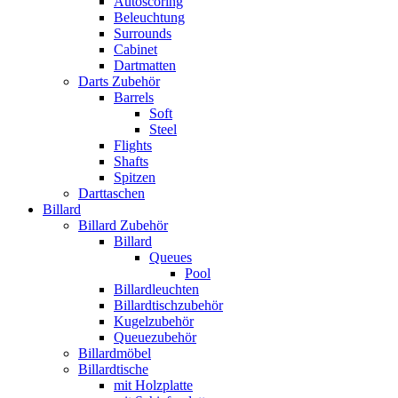
Autoscoring
Beleuchtung
Surrounds
Cabinet
Dartmatten
Darts Zubehör
Barrels
Soft
Steel
Flights
Shafts
Spitzen
Darttaschen
Billard
Billard Zubehör
Billard
Queues
Pool
Billardleuchten
Billardtischzubehör
Kugelzubehör
Queuezubehör
Billardmöbel
Billardtische
mit Holzplatte