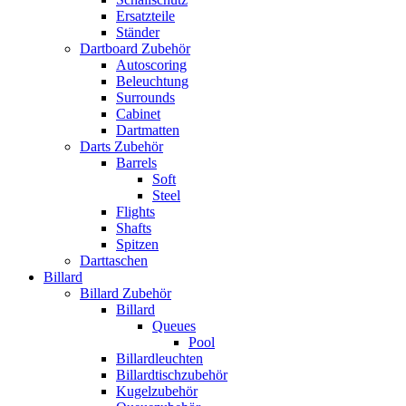
Ersatzteile
Ständer
Dartboard Zubehör
Autoscoring
Beleuchtung
Surrounds
Cabinet
Dartmatten
Darts Zubehör
Barrels
Soft
Steel
Flights
Shafts
Spitzen
Darttaschen
Billard
Billard Zubehör
Billard
Queues
Pool
Billardleuchten
Billardtischzubehör
Kugelzubehör