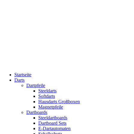
Startseite
Darts
Dartpfeile
Steeldarts
Softdarts
Hausdarts Großboxen
Magnetpfeile
Dartboards
Steeldartboards
Dartboard Sets
E-Dartautomaten
Schallschutz