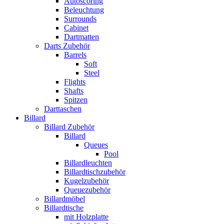
Autoscoring
Beleuchtung
Surrounds
Cabinet
Dartmatten
Darts Zubehör
Barrels
Soft
Steel
Flights
Shafts
Spitzen
Darttaschen
Billard
Billard Zubehör
Billard
Queues
Pool
Billardleuchten
Billardtischzubehör
Kugelzubehör
Queuezubehör
Billardmöbel
Billardtische
mit Holzplatte