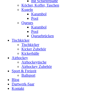
mit Schieferplatte
Köcher, Koffer, Taschen
Kugeln
Karambol
Pool
Queues
Karambol
Pool
Queuebrücken
Tischkicker
Tischkicker
Kicker Zubehör
Kickerbälle
Airhockey
Airhockeytische
Airhockey Zubehör
Sport & Freizeit
Ballsport
Blog
Dartwerk-Saar
Kontakt