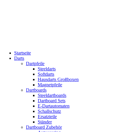
Startseite
Darts
Dartpfeile
Steeldarts
Softdarts
Hausdarts Großboxen
Magnetpfeile
Dartboards
Steeldartboards
Dartboard Sets
E-Dartautomaten
Schallschutz
Ersatzteile
Ständer
Dartboard Zubehör