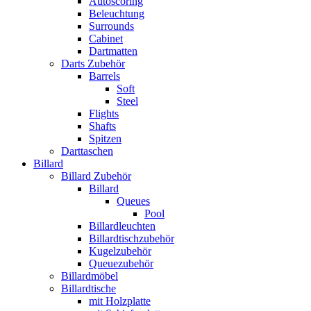
Autoscoring
Beleuchtung
Surrounds
Cabinet
Dartmatten
Darts Zubehör
Barrels
Soft
Steel
Flights
Shafts
Spitzen
Darttaschen
Billard
Billard Zubehör
Billard
Queues
Pool
Billardleuchten
Billardtischzubehör
Kugelzubehör
Queuezubehör
Billardmöbel
Billardtische
mit Holzplatte