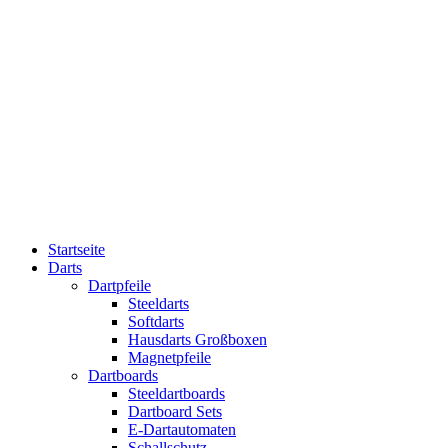
Startseite
Darts
Dartpfeile
Steeldarts
Softdarts
Hausdarts Großboxen
Magnetpfeile
Dartboards
Steeldartboards
Dartboard Sets
E-Dartautomaten
Schallschutz