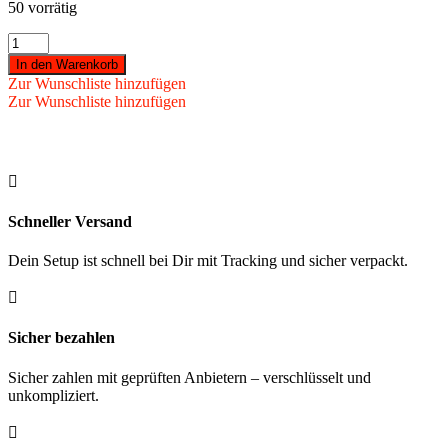
50 vorrätig
Bandito
-
In den Warenkorb
Kickerfigur
Zur Wunschliste hinzufügen
Profi
Zur Wunschliste hinzufügen
schwarz/weiß
für
16
mm

Kickerstangen
(11
St.)
Schneller Versand
Menge
Dein Setup ist schnell bei Dir mit Tracking und sicher verpackt.

Sicher bezahlen
Sicher zahlen mit geprüften Anbietern – verschlüsselt und
unkompliziert.
