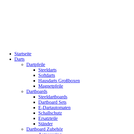
Startseite
Darts
Dartpfeile
Steeldarts
Softdarts
Hausdarts Großboxen
Magnetpfeile
Dartboards
Steeldartboards
Dartboard Sets
E-Dartautomaten
Schallschutz
Ersatzteile
Ständer
Dartboard Zubehör