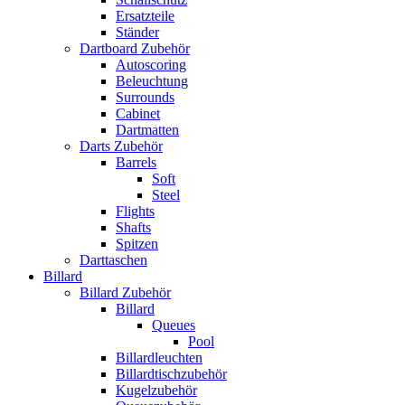
Ersatzteile
Ständer
Dartboard Zubehör
Autoscoring
Beleuchtung
Surrounds
Cabinet
Dartmatten
Darts Zubehör
Barrels
Soft
Steel
Flights
Shafts
Spitzen
Darttaschen
Billard
Billard Zubehör
Billard
Queues
Pool
Billardleuchten
Billardtischzubehör
Kugelzubehör