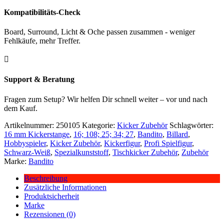
Kompatibilitäts-Check
Board, Surround, Licht & Oche passen zusammen - weniger
Fehlkäufe, mehr Treffer.

Support & Beratung
Fragen zum Setup? Wir helfen Dir schnell weiter – vor und nach
dem Kauf.
Artikelnummer:
250105
Kategorie:
Kicker Zubehör
Schlagwörter:
16 mm Kickerstange
,
16; 108; 25; 34; 27
,
Bandito
,
Billard
,
Hobbyspieler
,
Kicker Zubehör
,
Kickerfigur
,
Profi Spielfigur
,
Schwarz-Weiß
,
Spezialkunststoff
,
Tischkicker Zubehör
,
Zubehör
Marke:
Bandito
Beschreibung
Zusätzliche Informationen
Produktsicherheit
Marke
Rezensionen (0)