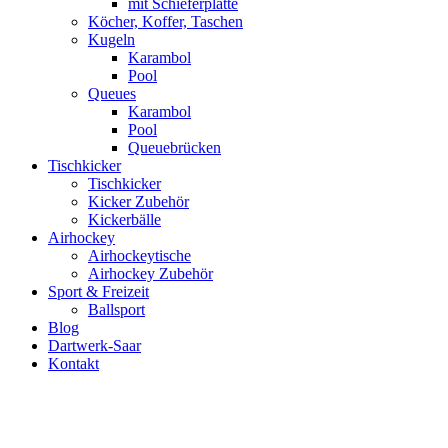
mit Schieferplatte
Köcher, Koffer, Taschen
Kugeln
Karambol
Pool
Queues
Karambol
Pool
Queuebrücken
Tischkicker
Tischkicker
Kicker Zubehör
Kickerbälle
Airhockey
Airhockeytische
Airhockey Zubehör
Sport & Freizeit
Ballsport
Blog
Dartwerk-Saar
Kontakt