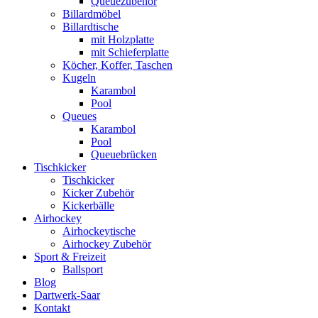
Queuezubehör
Billardmöbel
Billardtische
mit Holzplatte
mit Schieferplatte
Köcher, Koffer, Taschen
Kugeln
Karambol
Pool
Queues
Karambol
Pool
Queuebrücken
Tischkicker
Tischkicker
Kicker Zubehör
Kickerbälle
Airhockey
Airhockeytische
Airhockey Zubehör
Sport & Freizeit
Ballsport
Blog
Dartwerk-Saar
Kontakt