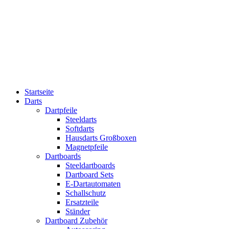
Startseite
Darts
Dartpfeile
Steeldarts
Softdarts
Hausdarts Großboxen
Magnetpfeile
Dartboards
Steeldartboards
Dartboard Sets
E-Dartautomaten
Schallschutz
Ersatzteile
Ständer
Dartboard Zubehör