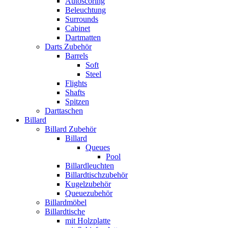
Autoscoring
Beleuchtung
Surrounds
Cabinet
Dartmatten
Darts Zubehör
Barrels
Soft
Steel
Flights
Shafts
Spitzen
Darttaschen
Billard
Billard Zubehör
Billard
Queues
Pool
Billardleuchten
Billardtischzubehör
Kugelzubehör
Queuezubehör
Billardmöbel
Billardtische
mit Holzplatte