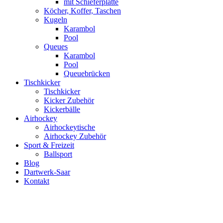
mit Schieferplatte
Köcher, Koffer, Taschen
Kugeln
Karambol
Pool
Queues
Karambol
Pool
Queuebrücken
Tischkicker
Tischkicker
Kicker Zubehör
Kickerbälle
Airhockey
Airhockeytische
Airhockey Zubehör
Sport & Freizeit
Ballsport
Blog
Dartwerk-Saar
Kontakt