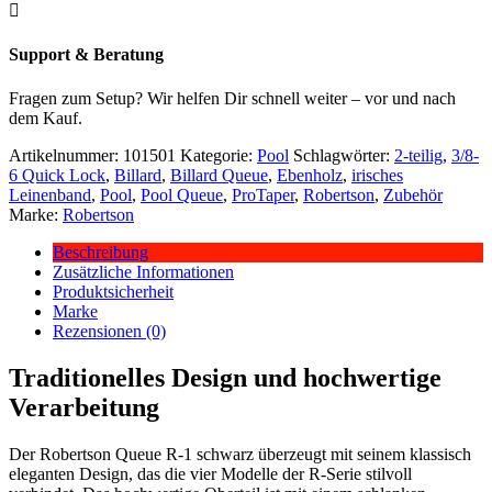

Support & Beratung
Fragen zum Setup? Wir helfen Dir schnell weiter – vor und nach
dem Kauf.
Artikelnummer:
101501
Kategorie:
Pool
Schlagwörter:
2-teilig
,
3/8-
6 Quick Lock
,
Billard
,
Billard Queue
,
Ebenholz
,
irisches
Leinenband
,
Pool
,
Pool Queue
,
ProTaper
,
Robertson
,
Zubehör
Marke:
Robertson
Beschreibung
Zusätzliche Informationen
Produktsicherheit
Marke
Rezensionen (0)
Traditionelles Design und hochwertige
Verarbeitung
Der Robertson Queue R-1 schwarz überzeugt mit seinem klassisch
eleganten Design, das die vier Modelle der R-Serie stilvoll