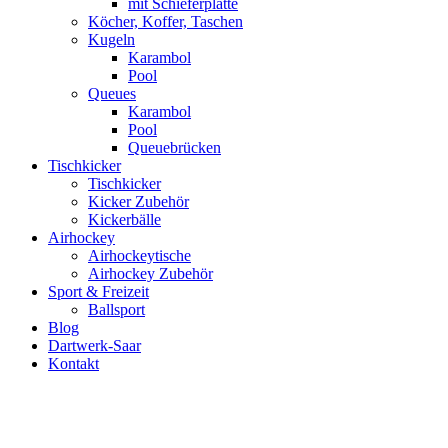
mit Schieferplatte
Köcher, Koffer, Taschen
Kugeln
Karambol
Pool
Queues
Karambol
Pool
Queuebrücken
Tischkicker
Tischkicker
Kicker Zubehör
Kickerbälle
Airhockey
Airhockeytische
Airhockey Zubehör
Sport & Freizeit
Ballsport
Blog
Dartwerk-Saar
Kontakt