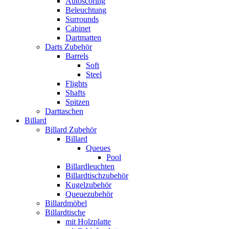
Autoscoring
Beleuchtung
Surrounds
Cabinet
Dartmatten
Darts Zubehör
Barrels
Soft
Steel
Flights
Shafts
Spitzen
Darttaschen
Billard
Billard Zubehör
Billard
Queues
Pool
Billardleuchten
Billardtischzubehör
Kugelzubehör
Queuezubehör
Billardmöbel
Billardtische
mit Holzplatte