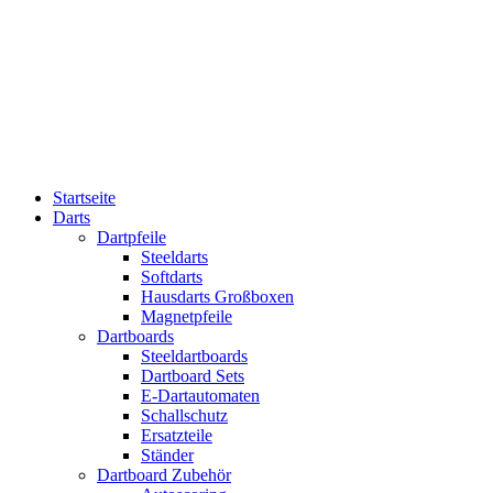
Startseite
Darts
Dartpfeile
Steeldarts
Softdarts
Hausdarts Großboxen
Magnetpfeile
Dartboards
Steeldartboards
Dartboard Sets
E-Dartautomaten
Schallschutz
Ersatzteile
Ständer
Dartboard Zubehör