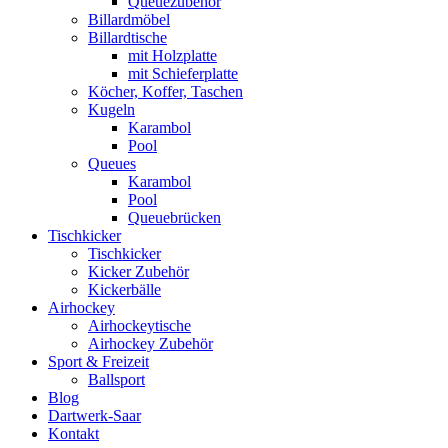
Queuezubehör
Billardmöbel
Billardtische
mit Holzplatte
mit Schieferplatte
Köcher, Koffer, Taschen
Kugeln
Karambol
Pool
Queues
Karambol
Pool
Queuebrücken
Tischkicker
Tischkicker
Kicker Zubehör
Kickerbälle
Airhockey
Airhockeytische
Airhockey Zubehör
Sport & Freizeit
Ballsport
Blog
Dartwerk-Saar
Kontakt