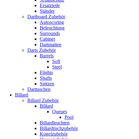
Ersatzteile
Ständer
Dartboard Zubehör
Autoscoring
Beleuchtung
Surrounds
Cabinet
Dartmatten
Darts Zubehör
Barrels
Soft
Steel
Flights
Shafts
Spitzen
Darttaschen
Billard
Billard Zubehör
Billard
Queues
Pool
Billardleuchten
Billardtischzubehör
Kugelzubehör