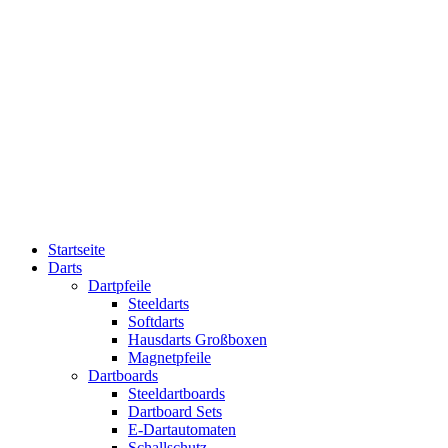
Startseite
Darts
Dartpfeile
Steeldarts
Softdarts
Hausdarts Großboxen
Magnetpfeile
Dartboards
Steeldartboards
Dartboard Sets
E-Dartautomaten
Schallschutz