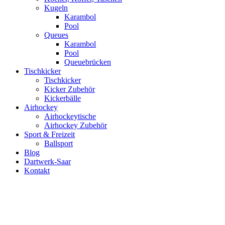
Kugeln
Karambol
Pool
Queues
Karambol
Pool
Queuebrücken
Tischkicker
Tischkicker
Kicker Zubehör
Kickerbälle
Airhockey
Airhockeytische
Airhockey Zubehör
Sport & Freizeit
Ballsport
Blog
Dartwerk-Saar
Kontakt