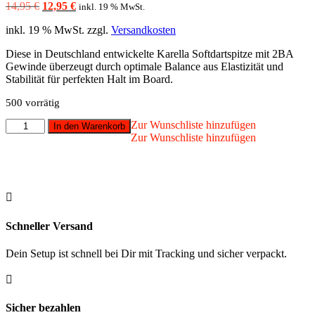
Ursprünglicher
Aktueller
14,95
€
12,95
€
inkl. 19 % MwSt.
Preis
Preis
inkl. 19 % MwSt.
zzgl.
Versandkosten
war:
ist:
14,95 €
12,95 €.
Diese in Deutschland entwickelte Karella Softdartspitze mit 2BA
Gewinde überzeugt durch optimale Balance aus Elastizität und
Stabilität für perfekten Halt im Board.
500 vorrätig
Karella
Zur Wunschliste hinzufügen
In den Warenkorb
-
Zur Wunschliste hinzufügen
Softspitze
Keypoint
2BA
Gewinde

1000
St.
Menge
Schneller Versand
Dein Setup ist schnell bei Dir mit Tracking und sicher verpackt.

Sicher bezahlen