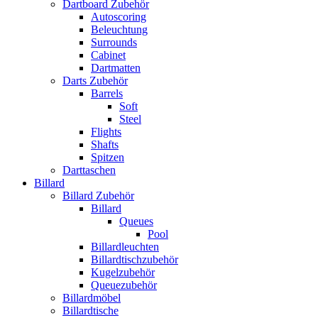
Dartboard Zubehör
Autoscoring
Beleuchtung
Surrounds
Cabinet
Dartmatten
Darts Zubehör
Barrels
Soft
Steel
Flights
Shafts
Spitzen
Darttaschen
Billard
Billard Zubehör
Billard
Queues
Pool
Billardleuchten
Billardtischzubehör
Kugelzubehör
Queuezubehör
Billardmöbel
Billardtische