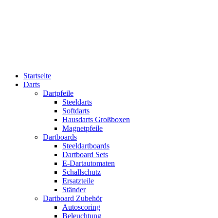
Startseite
Darts
Dartpfeile
Steeldarts
Softdarts
Hausdarts Großboxen
Magnetpfeile
Dartboards
Steeldartboards
Dartboard Sets
E-Dartautomaten
Schallschutz
Ersatzteile
Ständer
Dartboard Zubehör
Autoscoring
Beleuchtung