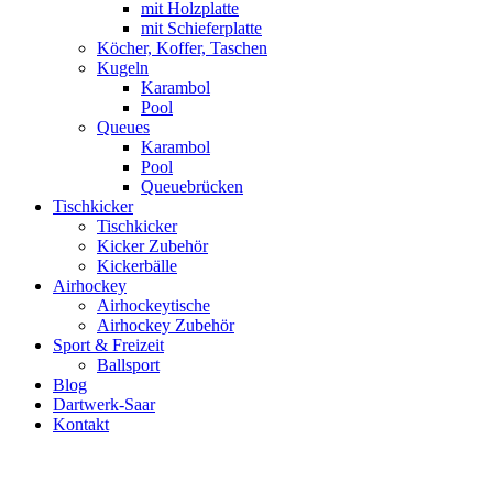
mit Holzplatte
mit Schieferplatte
Köcher, Koffer, Taschen
Kugeln
Karambol
Pool
Queues
Karambol
Pool
Queuebrücken
Tischkicker
Tischkicker
Kicker Zubehör
Kickerbälle
Airhockey
Airhockeytische
Airhockey Zubehör
Sport & Freizeit
Ballsport
Blog
Dartwerk-Saar
Kontakt