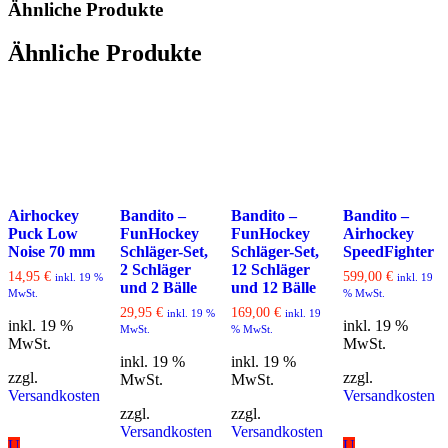
Ähnliche Produkte
Ähnliche Produkte
Airhockey
Bandito –
Bandito –
Bandito –
Puck Low
FunHockey
FunHockey
Airhockey
Noise 70 mm
Schläger-Set,
Schläger-Set,
SpeedFighter
2 Schläger
12 Schläger
14,95
€
599,00
€
inkl. 19 %
inkl. 19
und 2 Bälle
und 12 Bälle
MwSt.
% MwSt.
29,95
€
169,00
€
inkl. 19 %
inkl. 19
inkl. 19 %
inkl. 19 %
MwSt.
% MwSt.
MwSt.
MwSt.
inkl. 19 %
inkl. 19 %
zzgl.
zzgl.
MwSt.
MwSt.
Versandkosten
Versandkosten
zzgl.
zzgl.
Versandkosten
Versandkosten
U
U