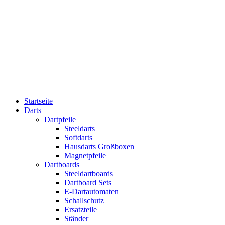
Startseite
Darts
Dartpfeile
Steeldarts
Softdarts
Hausdarts Großboxen
Magnetpfeile
Dartboards
Steeldartboards
Dartboard Sets
E-Dartautomaten
Schallschutz
Ersatzteile
Ständer