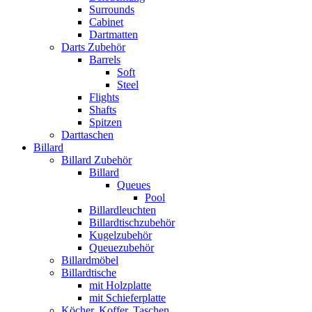
Surrounds
Cabinet
Dartmatten
Darts Zubehör
Barrels
Soft
Steel
Flights
Shafts
Spitzen
Darttaschen
Billard
Billard Zubehör
Billard
Queues
Pool
Billardleuchten
Billardtischzubehör
Kugelzubehör
Queuezubehör
Billardmöbel
Billardtische
mit Holzplatte
mit Schieferplatte
Köcher, Koffer, Taschen