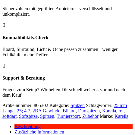
Sicher zahlen mit geprüften Anbietern – verschlüsselt und
unkompliziert.

Kompatibilitäts-Check
Board, Surround, Licht & Oche passen zusammen - weniger
Fehlkäufe, mehr Treffer.

Support & Beratung
Fragen zum Setup? Wir helfen Dir schnell weiter – vor und nach
dem Kauf.
Artikelnummer:
805302
Kategorie:
Spitzen
Schlagwörter:
25 mm
Länge
,
25; 4.7
,
2BA Gewinde
,
Billard
,
Dartspitzen
,
Karella
,
rot
,
softdart
,
Softspitze
,
Spitzen
,
Turniersport
,
Zubehör
Marke:
Karella
Beschreibung
Zusätzliche Informationen