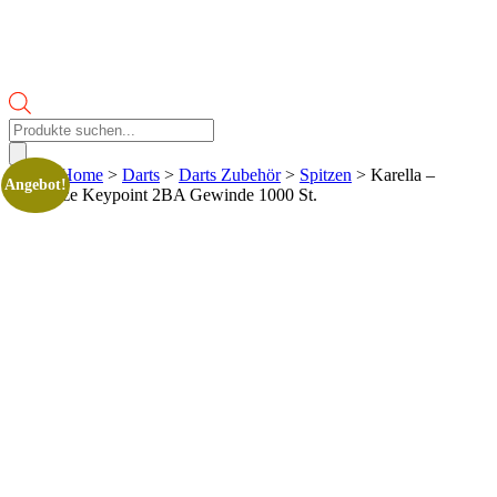
Products
search
Start
>
Home
>
Darts
>
Darts Zubehör
>
Spitzen
> Karella –
Angebot!
Softspitze Keypoint 2BA Gewinde 1000 St.