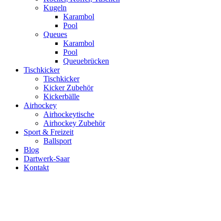
Kugeln
Karambol
Pool
Queues
Karambol
Pool
Queuebrücken
Tischkicker
Tischkicker
Kicker Zubehör
Kickerbälle
Airhockey
Airhockeytische
Airhockey Zubehör
Sport & Freizeit
Ballsport
Blog
Dartwerk-Saar
Kontakt