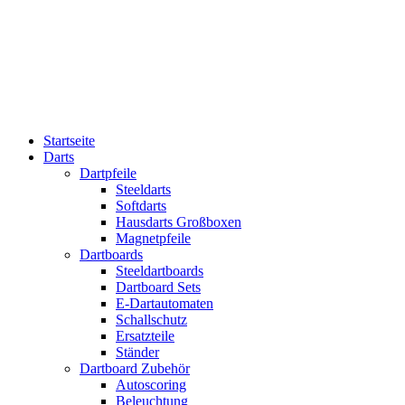
Startseite
Darts
Dartpfeile
Steeldarts
Softdarts
Hausdarts Großboxen
Magnetpfeile
Dartboards
Steeldartboards
Dartboard Sets
E-Dartautomaten
Schallschutz
Ersatzteile
Ständer
Dartboard Zubehör
Autoscoring
Beleuchtung