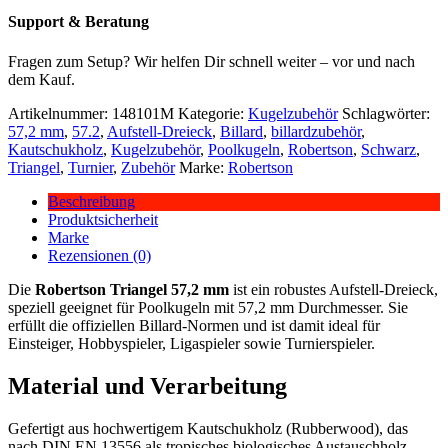
Support & Beratung
Fragen zum Setup? Wir helfen Dir schnell weiter – vor und nach
dem Kauf.
Artikelnummer:
148101M
Kategorie:
Kugelzubehör
Schlagwörter:
57,2 mm
,
57.2
,
Aufstell-Dreieck
,
Billard
,
billardzubehör
,
Kautschukholz
,
Kugelzubehör
,
Poolkugeln
,
Robertson
,
Schwarz
,
Triangel
,
Turnier
,
Zubehör
Marke:
Robertson
Beschreibung
Produktsicherheit
Marke
Rezensionen (0)
Die
Robertson Triangel 57,2 mm
ist ein robustes Aufstell-Dreieck,
speziell geeignet für Poolkugeln mit 57,2 mm Durchmesser. Sie
erfüllt die offiziellen Billard-Normen und ist damit ideal für
Einsteiger, Hobbyspieler, Ligaspieler sowie Turnierspieler.
Material und Verarbeitung
Gefertigt aus hochwertigem Kautschukholz (Rubberwood), das
nach DIN EN 13556 als tropisches biologisches Austauschholz