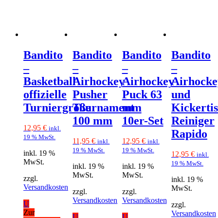
Bandito
Bandito
Bandito
Bandito
–
–
–
–
Basketball
Airhockey
Airhockey
Airhocke
offizielle
Pusher
Puck 63
und
Turniergröße
Tournament
mm
Kickerti
100 mm
10er-Set
Reiniger
12,95
€
inkl.
Rapido
19 % MwSt.
11,95
€
12,95
€
inkl.
inkl.
19 % MwSt.
19 % MwSt.
inkl. 19 %
12,95
€
inkl.
MwSt.
19 % MwSt.
inkl. 19 %
inkl. 19 %
MwSt.
MwSt.
zzgl.
inkl. 19 %
Versandkosten
MwSt.
zzgl.
zzgl.
Versandkosten
Versandkosten
U
zzgl.
Zur
Versandkosten
U
U