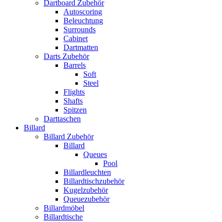
Dartboard Zubehör
Autoscoring
Beleuchtung
Surrounds
Cabinet
Dartmatten
Darts Zubehör
Barrels
Soft
Steel
Flights
Shafts
Spitzen
Darttaschen
Billard
Billard Zubehör
Billard
Queues
Pool
Billardleuchten
Billardtischzubehör
Kugelzubehör
Queuezubehör
Billardmöbel
Billardtische