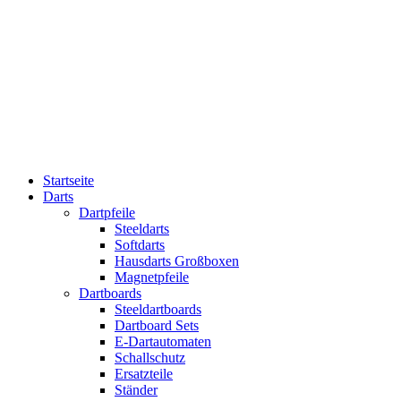
Startseite
Darts
Dartpfeile
Steeldarts
Softdarts
Hausdarts Großboxen
Magnetpfeile
Dartboards
Steeldartboards
Dartboard Sets
E-Dartautomaten
Schallschutz
Ersatzteile
Ständer