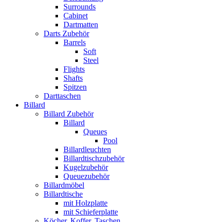
Surrounds
Cabinet
Dartmatten
Darts Zubehör
Barrels
Soft
Steel
Flights
Shafts
Spitzen
Darttaschen
Billard
Billard Zubehör
Billard
Queues
Pool
Billardleuchten
Billardtischzubehör
Kugelzubehör
Queuezubehör
Billardmöbel
Billardtische
mit Holzplatte
mit Schieferplatte
Köcher, Koffer, Taschen