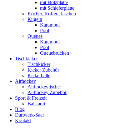
mit Holzplatte
mit Schieferplatte
Köcher, Koffer, Taschen
Kugeln
Karambol
Pool
Queues
Karambol
Pool
Queuebrücken
Tischkicker
Tischkicker
Kicker Zubehör
Kickerbälle
Airhockey
Airhockeytische
Airhockey Zubehör
Sport & Freizeit
Ballsport
Blog
Dartwerk-Saar
Kontakt