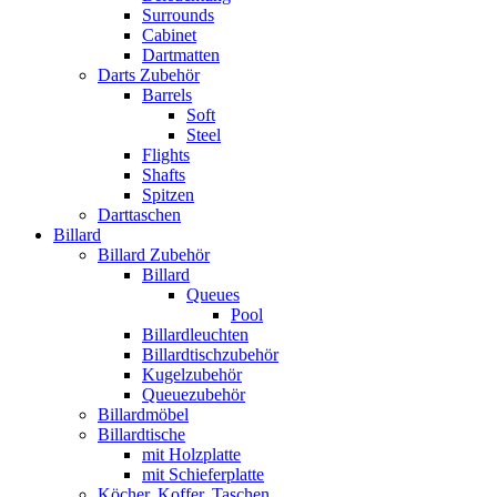
Surrounds
Cabinet
Dartmatten
Darts Zubehör
Barrels
Soft
Steel
Flights
Shafts
Spitzen
Darttaschen
Billard
Billard Zubehör
Billard
Queues
Pool
Billardleuchten
Billardtischzubehör
Kugelzubehör
Queuezubehör
Billardmöbel
Billardtische
mit Holzplatte
mit Schieferplatte
Köcher, Koffer, Taschen