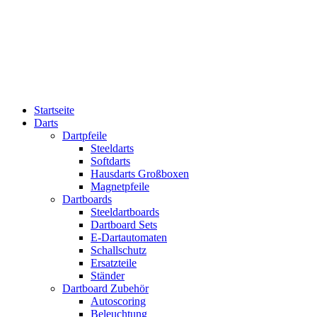
Startseite
Darts
Dartpfeile
Steeldarts
Softdarts
Hausdarts Großboxen
Magnetpfeile
Dartboards
Steeldartboards
Dartboard Sets
E-Dartautomaten
Schallschutz
Ersatzteile
Ständer
Dartboard Zubehör
Autoscoring
Beleuchtung