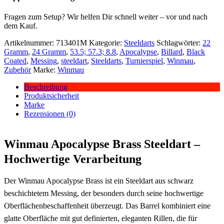
Fragen zum Setup? Wir helfen Dir schnell weiter – vor und nach
dem Kauf.
Artikelnummer:
713401M
Kategorie:
Steeldarts
Schlagwörter:
22
Gramm
,
24 Gramm
,
53.5; 57.3; 8.8
,
Apocalypse
,
Billard
,
Black
Coated
,
Messing
,
steeldart
,
Steeldarts
,
Turnierspiel
,
Winmau
,
Zubehör
Marke:
Winmau
Beschreibung
Produktsicherheit
Marke
Rezensionen (0)
Winmau Apocalypse Brass Steeldart –
Hochwertige Verarbeitung
Der Winmau Apocalypse Brass ist ein Steeldart aus schwarz
beschichtetem Messing, der besonders durch seine hochwertige
Oberflächenbeschaffenheit überzeugt. Das Barrel kombiniert eine
glatte Oberfläche mit gut definierten, eleganten Rillen, die für