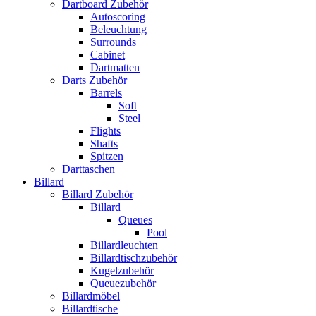
Dartboard Zubehör
Autoscoring
Beleuchtung
Surrounds
Cabinet
Dartmatten
Darts Zubehör
Barrels
Soft
Steel
Flights
Shafts
Spitzen
Darttaschen
Billard
Billard Zubehör
Billard
Queues
Pool
Billardleuchten
Billardtischzubehör
Kugelzubehör
Queuezubehör
Billardmöbel
Billardtische