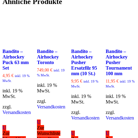
Ähnliche Produkte
Bandito –
Bandito –
Bandito –
Bandito –
Airhockey
Airhockey
Airhockey
Airhockey
Puck 63 mm
Toronto
Pusher
Pusher
Set
Ersatzfilz 95
Tournament
749,00
€
inkl. 19
mm (10 St.)
100 mm
4,95
€
% MwSt.
inkl. 19 %
MwSt.
9,95
€
11,95
€
inkl. 19 %
inkl. 19 %
inkl. 19 %
MwSt.
MwSt.
inkl. 19 %
MwSt.
MwSt.
inkl. 19 %
inkl. 19 %
zzgl.
MwSt.
MwSt.
zzgl.
Versandkosten
Versandkosten
zzgl.
zzgl.
Versandkosten
Versandkosten
U
U
Zur
Zur
Wunschliste
U
U