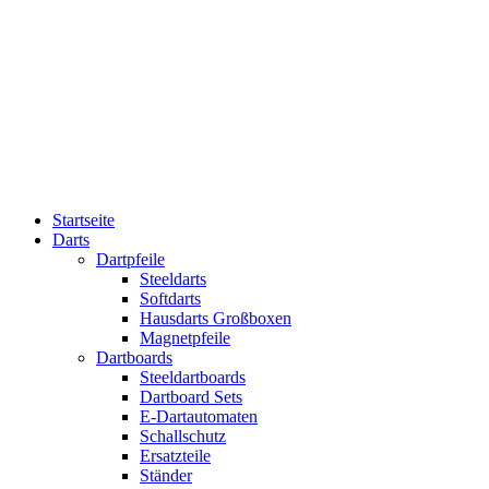
Startseite
Darts
Dartpfeile
Steeldarts
Softdarts
Hausdarts Großboxen
Magnetpfeile
Dartboards
Steeldartboards
Dartboard Sets
E-Dartautomaten
Schallschutz
Ersatzteile
Ständer