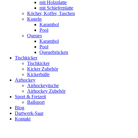
mit Holzplatte
mit Schieferplatte
Köcher, Koffer, Taschen
Kugeln
Karambol
Pool
Queues
Karambol
Pool
Queuebrücken
Tischkicker
Tischkicker
Kicker Zubehör
Kickerbälle
Airhockey
Airhockeytische
Airhockey Zubehör
Sport & Freizeit
Ballsport
Blog
Dartwerk-Saar
Kontakt